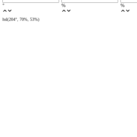
°
%
%
hsl(
204
°,
70
%,
53
%)