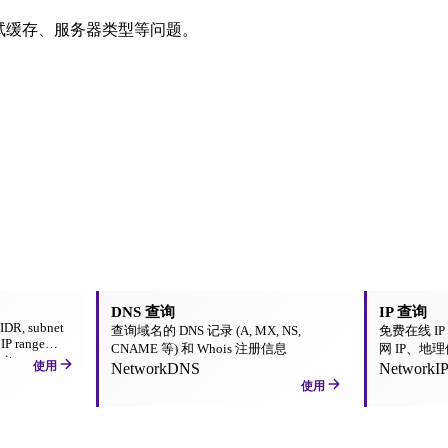
调试缓存、服务器类型等问题。
DNS 查询
IP 查询
CIDR, subnet
查询域名的 DNS 记录 (A, MX, NS,
免费在线 I
 IP range
CNAME 等) 和 Whois 注册信息
网 IP、地理
its.
使用
详细信息。
Network
DNS
Network
I
使用