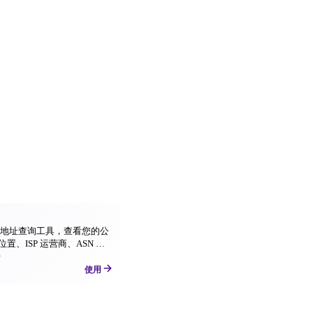
P 地址查询工具，查看您的公
位置、ISP 运营商、ASN 等
支持地图定位显示。
P
使用