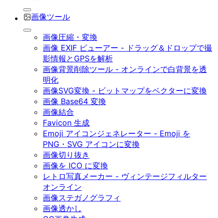
画像ツール
画像圧縮・変換
画像 EXIF ビューアー - ドラッグ＆ドロップで撮
影情報とGPSを解析
画像背景削除ツール - オンラインで白背景を透
明化
画像SVG変換 - ビットマップをベクターに変換
画像 Base64 変換
画像結合
Favicon 生成
Emoji アイコンジェネレーター - Emoji を
PNG・SVG アイコンに変換
画像切り抜き
画像を ICO に変換
レトロ写真メーカー - ヴィンテージフィルター
オンライン
画像ステガノグラフィ
画像透かし