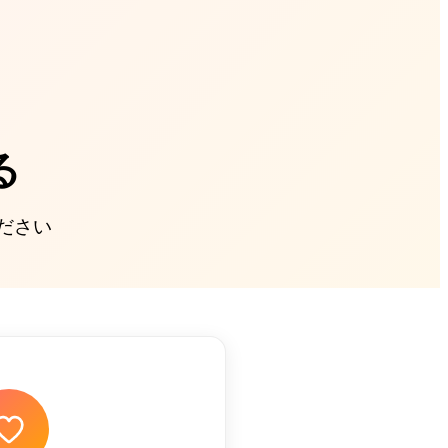
る
ださい