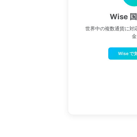
Wise 
世界中の複数通貨に対
金
Wise 